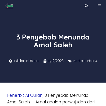
Skip
M
to
content
3 Penyebab Menunda
Amal Saleh
Wildan Firdaus
11/12/2023
Berita Terbaru
Penerbit Al Quran
, 3 Penyebab Menunda
Amal Saleh — Amal adalah perwujudan dari