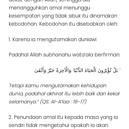
menangguhkan amal menunggu
kesempatan yang tidak sibuk itu dinamakan
kebodohan. Kebodohan itu disebabkan oleh:
1. Karena ia mengutamakan duniawi
Padahal Allah subhanahu wata’ala berfirman:
بَلْ تُؤْثِرُونَ الْحَيَاةَ الدُّنْيَا .وَالْآخِرَةُ خَيْرٌ وَأَبْقَىٰ ’
Tetapi kamu mengutamakan kehidupan
dunia, padahal akhirat itu lebih baik dan kekal
selamanya.’’ (QS. Al-A’laa : 16-17)
2. Penundaan amal itu kepada masa yang ia
sendiri tidak mengetahui apakah ia akan