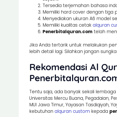
Tersedia terjemahan bahasa indo
Memiliki hard cover dengan tiga 
Menyediakan ukuran A6 model s
Memiliki kualitas cetak
alquran c
Penerbitalquran.com
telah men
Jika Anda tertarik untuk melakukan p
lebih detail lagi. Silahkan jangan sun
Rekomendasi Al Qur
Penerbitalquran.co
Tentu saja, ada banyak sekali lembag
Universitas Mercu Buana, Pegadaian, Pe
MUI Jawa Timur, Yayasan Tasdiqiyah, 
kebutuhan
alquran custom
kepada
pe