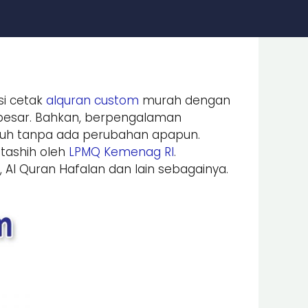
i cetak
alquran custom
murah dengan
 besar. Bahkan, berpengalaman
 & utuh tanpa ada perubahan apapun.
itashih oleh
LPMQ Kemenag RI
.
, Al Quran Hafalan dan lain sebagainya.