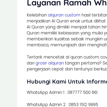
Layanan Ramah Wha
Kelebihan
alquran custom
hasil terbit
menjadikan Al Quran enak untuk dilihat
Al Quran yang dimiliki menjadi tahan h
Quran memiliki kebiasaan yang mulia yai
memberikan kualitas sebaik mungkin u
membaca, memurajaah dan menghafal
Tertarik mencetak al quran custom cov
dari
grosir alquran
tangan pertama? S
pengerjaan cepat dan tentunya berkual
Hubungi Kami Untuk Inform
WhatsApp Admin 1 : 087777 500 661
WhatsApp Admin 2 : 0853 1512 9995