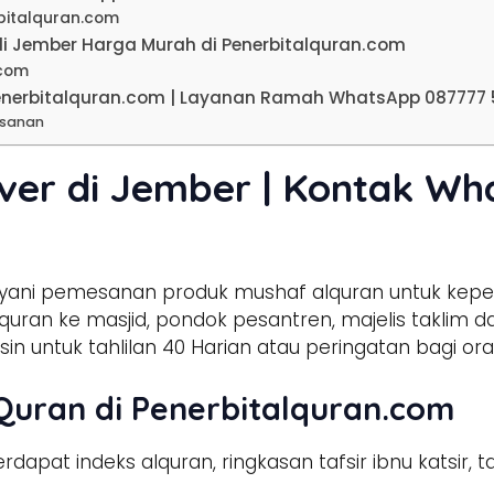
bitalquran.com
i Jember Harga Murah di Penerbitalquran.com
.com
Penerbitalquran.com | Layanan Ramah WhatsApp 087777 
esanan
ver di Jember | Kontak Wh
ani pemesanan produk mushaf alquran untuk keperl
uran ke masjid, pondok pesantren, majelis taklim da
in untuk tahlilan 40 Harian atau peringatan bagi or
Quran di Penerbitalquran.com
dapat indeks alquran, ringkasan tafsir ibnu katsir, 