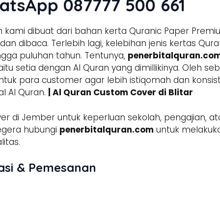
tsApp 087777 500 661
an kami dibuat dari bahan kerta Quranic Paper Prem
 dan dibaca. Terlebih lagi, kelebihan jenis kertas 
ingga puluhan tahun. Tentunya,
penerbitalquran.co
tu setia dengan Al Quran yang dimillikinya. Oleh seb
ntuk para customer agar lebih istiqomah dan konsi
 Al Quran.
| Al Quran Custom Cover di Blitar
er di Jember untuk keperluan sekolah, pengajian, a
egera hubungi
penerbitalquran.com
untuk melakuk
itas.
asi & Pemesanan