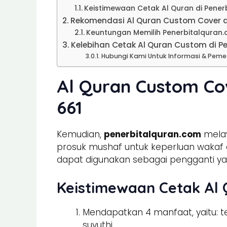
Keistimewaan Cetak Al Quran di Pener
Rekomendasi Al Quran Custom Cover d
Keuntungan Memilih Penerbitalquran
Kelebihan Cetak Al Quran Custom di 
Hubungi Kami Untuk Informasi & Pem
Al Quran Custom Co
661
Kemudian,
penerbitalquran.com
melay
prosuk mushaf untuk keperluan wakaf q
dapat digunakan sebagai pengganti yas
Keistimewaan Cetak Al 
Mendapatkan 4 manfaat, yaitu: ter
suyuthi.