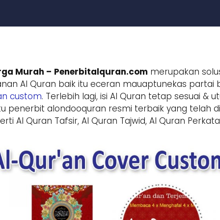
rga Murah –
Penerbitalquran.com
merupakan solus
sanan Al Quran baik itu eceran mauaptunekas partai
an custom
. Terlebih lagi, isi Al Quran tetap sesuai
u penerbit alondooquran resmi terbaik yang telah d
ti Al Quran Tafsir, Al Quran Tajwid, Al Quran Perkata