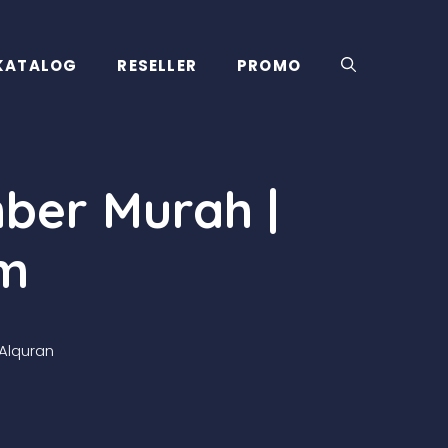
KATALOG
RESELLER
PROMO
ber Murah |
om
Alquran