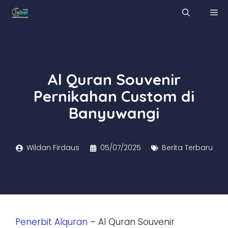
Skip
M
to
content
Al Quran Souvenir
Pernikahan Custom di
Banyuwangi
Wildan Firdaus
05/07/2025
Berita Terbaru
Penerbit Alquran
– Al Quran Souvenir