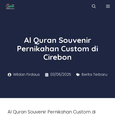
Skip
M
to
content
Al Quran Souvenir
Pernikahan Custom di
Cirebon
Wildan Firdaus
03/06/2025
Berita Terbaru
Al Quran Souvenir Pernikahan Custom di