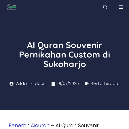
Skip
M
to
content
Al Quran Souvenir
Pernikahan Custom di
Sukoharjo
Wildan Firdaus
01/07/2025
Berita Terbaru
Penerbit Alquran
– Al Quran Souvenir