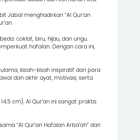
it Jabal menghadirkan “Al Qur’an
r’an.
: coklat, biru, hijau, dan ungu.
memperkuat hafalan. Dengan cara ini,
lama, kisah-kisah inspiratif dari para
wal dan akhir ayat, motivasi, serta
,5 cm), Al Qur’an ini sangat praktis
sama “Al Qur’an Hafalan Arba’ah” dari