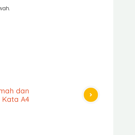
wah.
emah dan
r Kata A4