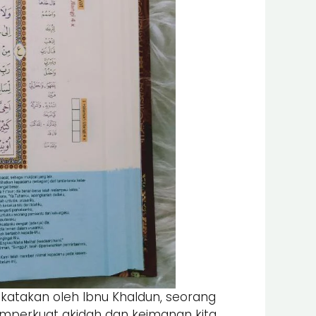
dikatakan oleh Ibnu Khaldun, seorang
emperkuat akidah dan keimanan kita.