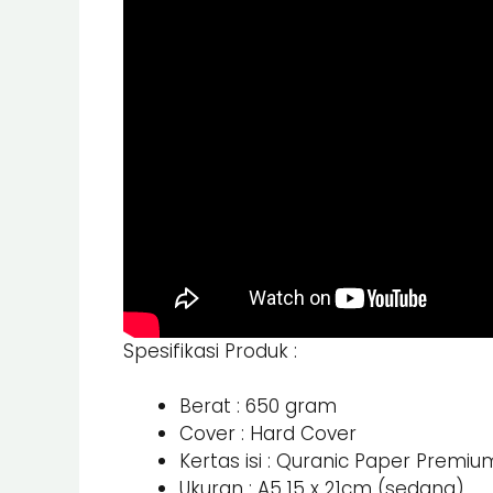
Spesifikasi Produk :
Berat : 650 gram
Cover : Hard Cover
Kertas isi : Quranic Paper Premi
Ukuran : A5 15 x 21cm (sedang)