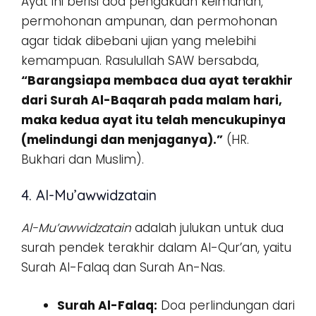
Ayat ini berisi doa pengakuan keimanan,
permohonan ampunan, dan permohonan
agar tidak dibebani ujian yang melebihi
kemampuan. Rasulullah SAW bersabda,
“Barangsiapa membaca dua ayat terakhir
dari Surah Al-Baqarah pada malam hari,
maka kedua ayat itu telah mencukupinya
(melindungi dan menjaganya).”
(HR.
Bukhari dan Muslim).
4. Al-Mu’awwidzatain
Al-Mu’awwidzatain
adalah julukan untuk dua
surah pendek terakhir dalam Al-Qur’an, yaitu
Surah Al-Falaq dan Surah An-Nas.
Surah Al-Falaq:
Doa perlindungan dari