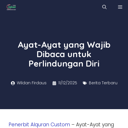
Skip
M
to
content
Ayat-Ayat yang Wajib
Dibaca untuk
Perlindungan Diri
Wildan Firdaus
11/12/2025
Berita Terbaru
Penerbit Alquran Custom
– Ayat-Ayat yang