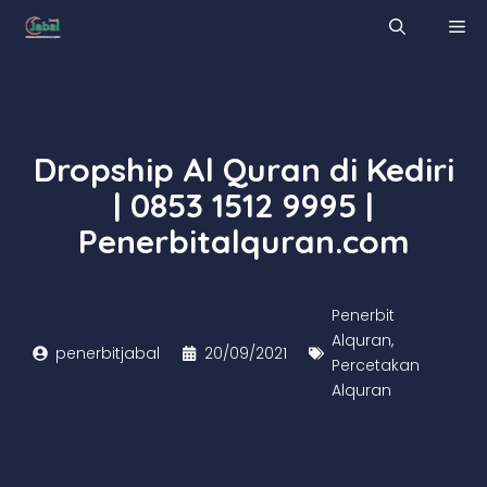
Skip
M
to
content
Dropship Al Quran di Kediri
| 0853 1512 9995 |
Penerbitalquran.com
Penerbit
Alquran
,
penerbitjabal
20/09/2021
Percetakan
Alquran