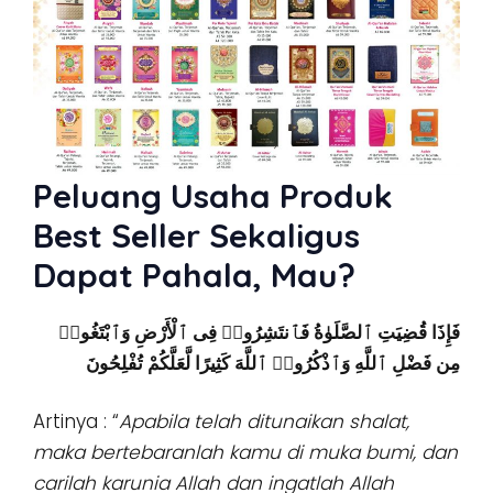
Peluang Usaha Produk
Best Seller Sekaligus
Dapat Pahala, Mau?
فَإِذَا قُضِيَتِ ٱلصَّلَوٰةُ فَٱنتَشِرُوا۟ فِى ٱلْأَرْضِ وَٱبْتَغُوا۟
مِن فَضْلِ ٱللَّهِ وَٱذْكُرُوا۟ ٱللَّهَ كَثِيرًا لَّعَلَّكُمْ تُفْلِحُونَ
Artinya : “
Apabila telah ditunaikan shalat,
maka bertebaranlah kamu di muka bumi, dan
carilah karunia Allah dan ingatlah Allah