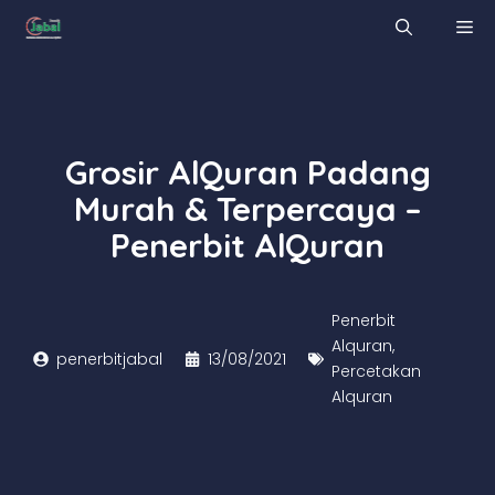
Skip
M
to
content
Grosir AlQuran Padang
Murah & Terpercaya –
Penerbit AlQuran
Penerbit
Alquran
,
penerbitjabal
13/08/2021
Percetakan
Alquran