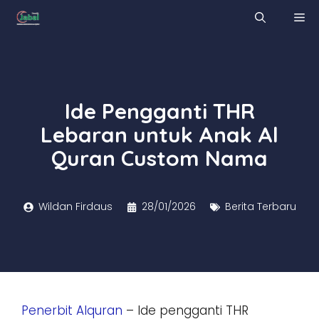
Skip
M
to
content
Ide Pengganti THR
Lebaran untuk Anak Al
Quran Custom Nama
Wildan Firdaus
28/01/2026
Berita Terbaru
Penerbit Alquran
– Ide pengganti THR