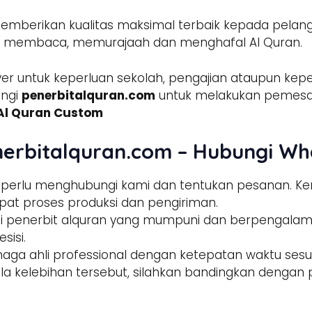
emberikan kualitas maksimal terbaik kepada pelang
am membaca, memurajaah dan menghafal Al Quran.
er untuk keperluan sekolah, pengajian ataupun keper
ungi
penerbitalquran.com
untuk melakukan pemesa
 Al Quran Custom
nerbitalquran.com – Hubungi Wh
a perlu menghubungi kami dan tentukan pesanan. 
pat proses produksi dan pengiriman.
tisi penerbit alquran yang mumpuni dan berpengala
sisi.
enaga ahli professional dengan ketepatan waktu sesua
la kelebihan tersebut, silahkan bandingkan dengan p