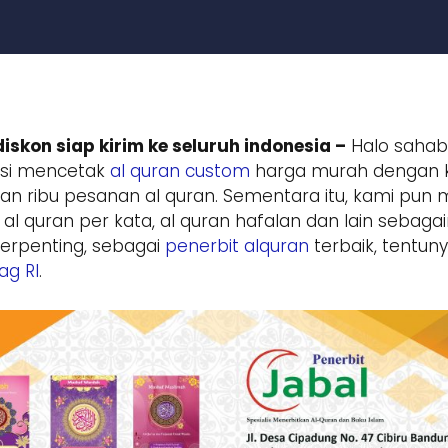
iskon siap kirim ke seluruh indonesia –
Halo sahaba
si mencetak
al quran custom
harga murah dengan kua
n ribu pesanan al quran. Sementara itu, kami pun 
id, al quran per kata, al quran hafalan dan lain seba
terpenting, sebagai
penerbit alquran
terbaik, tentun
g RI
.