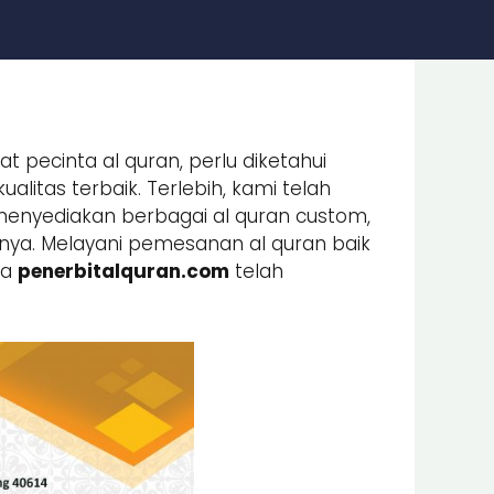
t pecinta al quran, perlu diketahui
litas terbaik. Terlebih, kami telah
menyediakan berbagai al quran custom,
gainya. Melayani pemesanan al quran baik
ya
penerbitalquran.com
telah