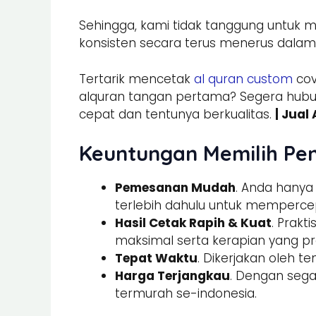
Sehingga, kami tidak tanggung untuk m
konsisten secara terus menerus dal
Tertarik mencetak
al quran custom
cov
alquran tangan pertama? Segera hub
cepat dan tentunya berkualitas.
| Jual
Keuntungan Memilih Pe
Pemesanan Mudah
. Anda hany
terlebih dahulu untuk memperce
Hasil Cetak Rapih & Kuat
. Prak
maksimal serta kerapian yang pre
Tepat Waktu
. Dikerjakan oleh t
Harga Terjangkau
. Dengan sega
termurah se-indonesia.