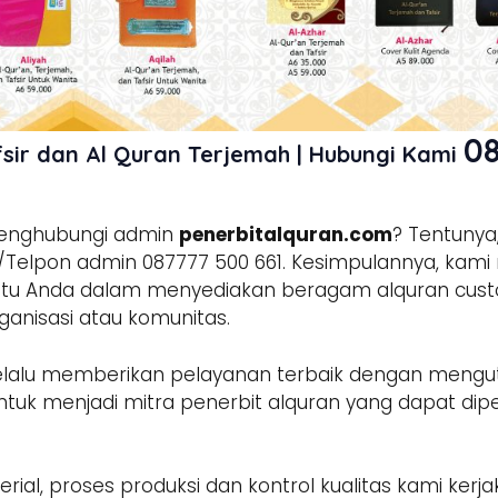
08
sir dan Al Quran Terjemah | Hubungi Kami
enghubungi admin
penerbitalquran.com
? Tentunya
/Telpon admin 087777 500 661. Kesimpulannya, kam
 Anda dalam menyediakan beragam alquran custom
rganisasi atau komunitas.
alu memberikan pelayanan terbaik dengan mengut
ntuk menjadi mitra penerbit alquran yang dapat di
rial, proses produksi dan kontrol kualitas kami kerj