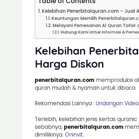
Table of Contents
Kelebihan Penerbitalquran.com – Jual 
Keuntungan Memilih Penerbitalquran.
Melayani Pemesanan Al Quran Tafsir 
Hubungi Kami Untuk Informasi & Peme
Kelebihan Penerbita
Harga Diskon
penerbitalquran.com
memproduksi al 
quran mudah & nyaman untuk dibaca.
Rekomendasi Lainnya :
Undangan Video
Terlebih, kelebihan jenis kertas quran
sebabnya,
penerbitalquran.com
memah
dimillikinya.
Oninvit
.