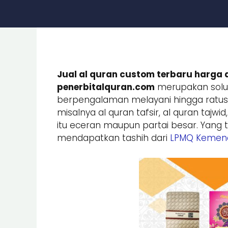
Jual al quran custom terbaru harga d
penerbitalquran.com
merupakan solu
berpengalaman melayani hingga ratusa
misalnya al quran tafsir, al quran tajw
itu eceran maupun partai besar. Yang 
mendapatkan tashih dari
LPMQ Kemena