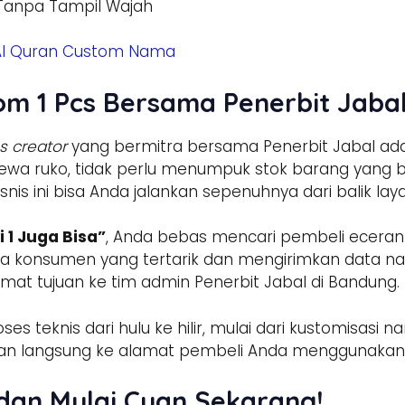
 Tanpa Tampil Wajah
 Al Quran Custom Nama
om 1 Pcs Bersama Penerbit Jaba
s creator
yang bermitra bersama Penerbit Jabal ad
wa ruko, tidak perlu menumpuk stok barang yang beri
isnis ini bisa Anda jalankan sepenuhnya dari balik lay
i 1 Juga Bisa”
, Anda bebas mencari pembeli ecera
a konsumen yang tertarik dan mengirimkan data nam
at tujuan ke tim admin Penerbit Jabal di Bandung.
s teknis dari hulu ke hilir, mulai dari kustomisasi
iman langsung ke alamat pembeli Anda menggunakan
 dan Mulai Cuan Sekarang!