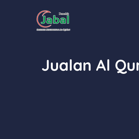
Skip
to
content
Jualan Al Q