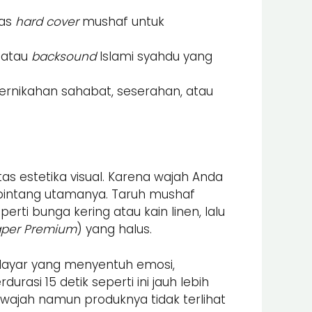
tas
hard cover
mushaf untuk
 atau
backsound
Islami syahdu yang
ernikahan sahabat, seserahan, atau
tas estetika visual. Karena wajah Anda
i bintang utamanya. Taruh mushaf
rti bunga kering atau kain linen, lalu
aper Premium
) yang halus.
 layar yang menyentuh emosi,
durasi 15 detik seperti ini jauh lebih
wajah namun produknya tidak terlihat