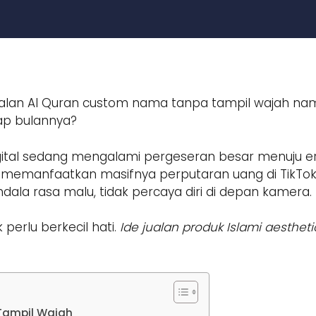
jualan Al Quran custom nama tanpa tampil wajah nam
iap bulannya?
if digital sedang mengalami pergeseran besar menuju 
n memanfaatkan masifnya perputaran uang di TikTo
ala rasa malu, tidak percaya diri di depan kamera.
k perlu berkecil hati.
Ide jualan produk Islami aestheti
Tampil Wajah