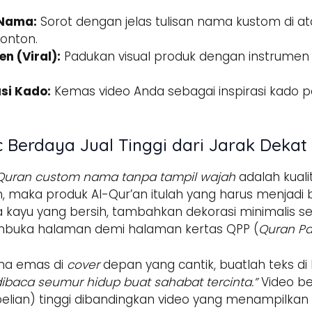
 Nama:
Sorot dengan jelas tulisan nama kustom di a
onton.
n (Viral):
Padukan visual produk dengan instrumen
si Kado:
Kemas video Anda sebagai inspirasi kado p
 Berdaya Jual Tinggi dari Jarak Dekat
 Quran custom nama tanpa tampil wajah
adalah kuali
n, maka produk Al-Qur’an itulah yang harus menjad
 kayu yang bersih, tambahkan dekorasi minimalis sepe
buka halaman demi halaman kertas QPP (
Quran P
ma emas di
cover
depan yang cantik, buatlah teks di
dibaca seumur hidup buat sahabat tercinta.”
Video ber
lian) tinggi dibandingkan video yang menampilkan 