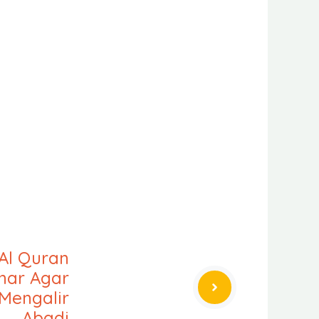
Al Quran
nar Agar
Mengalir
Abadi