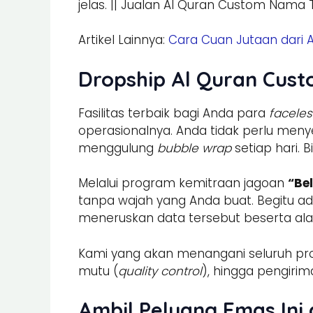
jelas. || Jualan Al Quran Custom Nama
Artikel Lainnya:
Cara Cuan Jutaan dari
Dropship Al Quran Cust
Fasilitas terbaik bagi Anda para
faceles
operasionalnya. Anda tidak perlu menye
menggulung
bubble wrap
setiap hari. B
Melalui program kemitraan jagoan
“Bel
tanpa wajah yang Anda buat. Begitu ad
meneruskan data tersebut beserta alam
Kami yang akan menangani seluruh prose
mutu (
quality control
), hingga pengir
Ambil Peluang Emas Ini