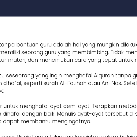
 tanpa bantuan guru adalah hal yang mungkin dilak
emiliki seorang guru yang membimbing. Tidak memili
tur materi, dan menemukan cara yang tepat untuk 
 seseorang yang ingin menghafal Alquran tanpa gu
afal, seperti surah Al-Fatihah atau An-Nas. Setelah 
a.
tur untuk menghafal ayat demi ayat. Terapkan metode
dihafal dengan baik. Menulis ayat-ayat tersebut di
uga dapat membantu mengingatnya.
memiliki niat yang tulus dan konsisten dalam belaj