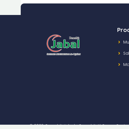
Pro
Mu
Sa
Ma
© 2022. Penerbit Jabal - Penerbit Al Quran Cust