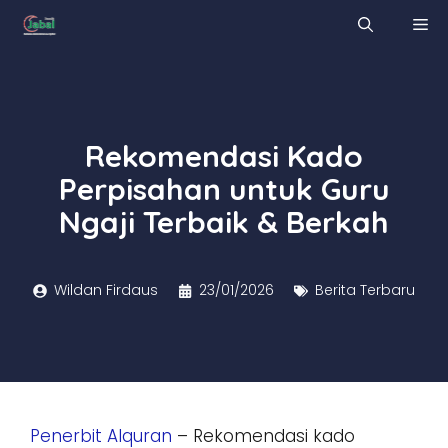
Skip
M
to
content
Rekomendasi Kado
Perpisahan untuk Guru
Ngaji Terbaik & Berkah
Wildan Firdaus
23/01/2026
Berita Terbaru
Penerbit Alquran
– Rekomendasi kado