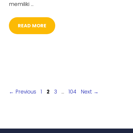
memiliki …
READ MORE
Page
Page
Page
Page
←
Previous
1
2
3
…
104
Next
→