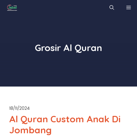
Skip
M
to
content
Grosir Al Quran
18/11/2024
Al Quran Custom Anak Di
Jombang