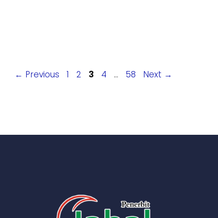
Page
Page
Page
Page
Page
←
Previous
1
2
3
4
…
58
Next
→