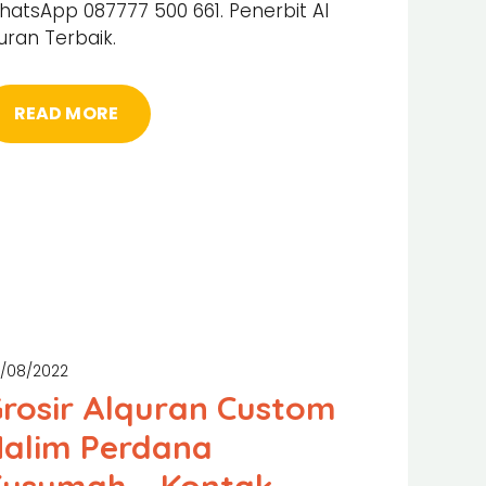
hatsApp 087777 500 661. Penerbit Al
uran Terbaik.
READ MORE
/08/2022
rosir Alquran Custom
alim Perdana