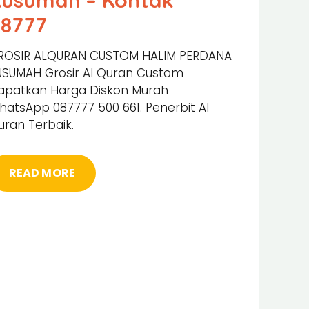
usumah – Kontak
8777
ROSIR ALQURAN CUSTOM HALIM PERDANA
USUMAH Grosir Al Quran Custom
apatkan Harga Diskon Murah
hatsApp 087777 500 661. Penerbit Al
uran Terbaik.
READ MORE