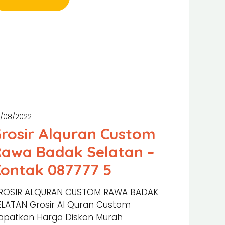
/08/2022
rosir Alquran Custom
awa Badak Selatan –
ontak 087777 5
ROSIR ALQURAN CUSTOM RAWA BADAK
ELATAN Grosir Al Quran Custom
apatkan Harga Diskon Murah