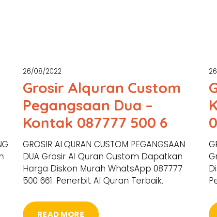
26/08/2022
26
Grosir Alquran Custom
G
Pegangsaan Dua –
K
Kontak 087777 500 6
0
NG
GROSIR ALQURAN CUSTOM PEGANGSAAN
G
n
DUA Grosir Al Quran Custom Dapatkan
G
Harga Diskon Murah WhatsApp 087777
D
500 661. Penerbit Al Quran Terbaik.
Pe
READ MORE