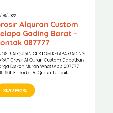
/08/2022
rosir Alquran Custom
elapa Gading Barat –
ontak 087777
ROSIR ALQURAN CUSTOM KELAPA GADING
ARAT Grosir Al Quran Custom Dapatkan
arga Diskon Murah WhatsApp 087777
0 661. Penerbit Al Quran Terbaik.
READ MORE