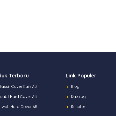
duk Terbaru
Link Populer
fassir Cover Kain A6
Blog
lsabil Hard Cover A6
Katalog
rwah Hard Cover A6
Reseller