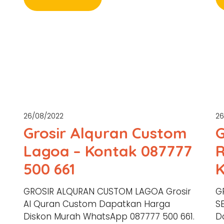
26/08/2022
26
Grosir Alquran Custom
G
Lagoa – Kontak 087777
R
500 661
K
GROSIR ALQURAN CUSTOM LAGOA Grosir
G
Al Quran Custom Dapatkan Harga
S
Diskon Murah WhatsApp 087777 500 661.
D