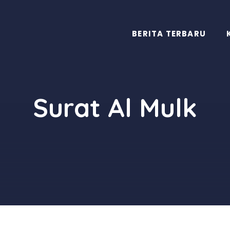
BERITA TERBARU
Surat Al Mulk