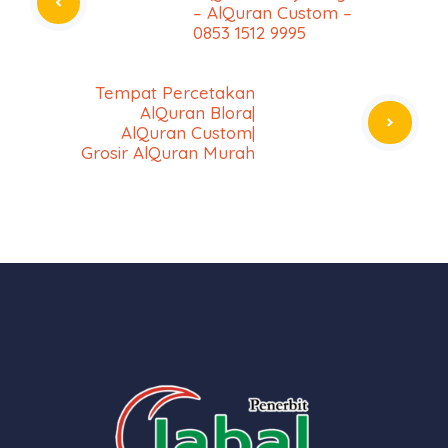
– AlQuran Custom –
0853 1512 9995
Tempat Percetakan
AlQuran Blora|
AlQuran Custom|
Grosir AlQuran Murah