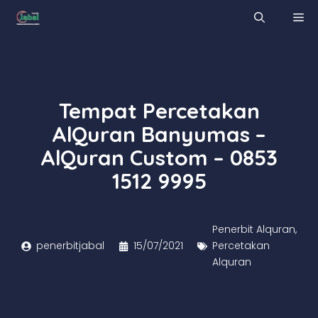
Skip
M
to
content
Tempat Percetakan
AlQuran Banyumas –
AlQuran Custom – 0853
1512 9995
Penerbit Alquran
,
penerbitjabal
15/07/2021
Percetakan
Alquran