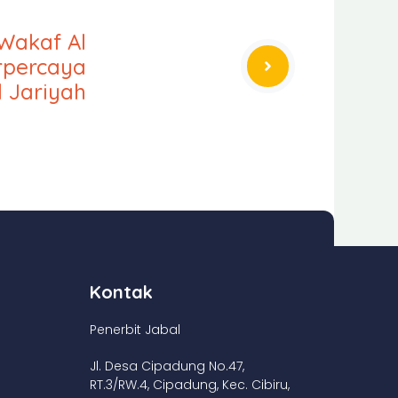
Wakaf Al
rpercaya
 Jariyah
Kontak
Penerbit Jabal
Jl. Desa Cipadung No.47,
RT.3/RW.4, Cipadung, Kec. Cibiru,