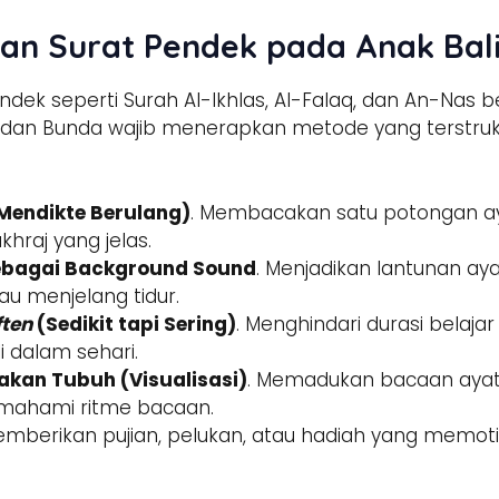
an Surat Pendek pada Anak Bal
dek seperti Surah Al-Ikhlas, Al-Falaq, dan An-Nas b
 dan Bunda wajib menerapkan metode yang terstrukt
Mendikte Berulang)
. Membacakan satu potongan ay
hraj yang jelas.
ebagai Background Sound
. Menjadikan lantunan aya
u menjelang tidur.
ften
(Sedikit tapi Sering)
. Menghindari durasi belaj
i dalam sehari.
kan Tubuh (Visualisasi)
. Memadukan bacaan ayat
emahami ritme bacaan.
emberikan pujian, pelukan, atau hadiah yang memotiva