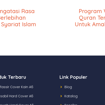
ngatasi Rasa
Program 
erlebihan
Quran Te
Syariat Islam
Untuk Amal
duk Terbaru
Link Populer
fassir Cover Kain A6
Blog
lsabil Hard Cover A6
Katalog