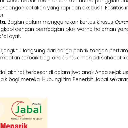
an
. Anda bebas mencantumkan nama panggilan ana
er
dengan cetakan yang rapi dan eksklusif. Fasilitas 
r.
ta
. Bagian dalam menggunakan kertas khusus
Qura
 dilengkapi dengan pembagian blok warna halaman
fal ayat.
rjangkau langsung dari harga pabrik tangan pertama 
batan terbaik bagi anak untuk menjadi sahabat kar
akhirat terbesar di dalam jiwa anak Anda sejak usi
aik bagi mereka. Hubungi tim Penerbit Jabal sekarang