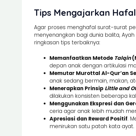
Tips Mengajarkan Hafal
Agar proses menghafal surat-surat pen
menyenangkan bagi dunia balita, Ayah
ringkasan tips terbaiknya:
Memanfaatkan Metode
Talqin
(
depan anak dengan artikulasi mak
Memutar Murottal Al-Qur’an S
anak sedang bermain, makan, ata
Menerapkan Prinsip
Little and O
dilakukan konsisten beberapa kal
Menggunakan Ekspresi dan Gera
ceria agar anak lebih mudah m
Apresiasi dan Reward Positif
. M
menirukan satu patah kata ayat.