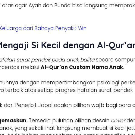
 di atas agar Ayah dan Bunda bisa langsung mempr
Keluarga dari Bahaya Penyakit ‘Ain
ngaji Si Kecil dengan Al-Qur’
afalan surat pendek pada anak balita
secara sempurn
rcerdas melalui
Al-Qur’an Custom Nama Anak
.
penuhnya dengan mempertimbangkan psikologi perke
rd
terbaik atas setiap progres hafalan surat pendek
ri Penerbit Jabal adalah pilihan wajib bagi para 
ggemaskan
. Tersedia puluhan pilihan desain
cover
den
anak, yang sekali lihat langsung membuat si kecil jatu