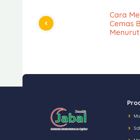
Cara Me
Cemas B
Menurut 
Pro
Mu
Sa