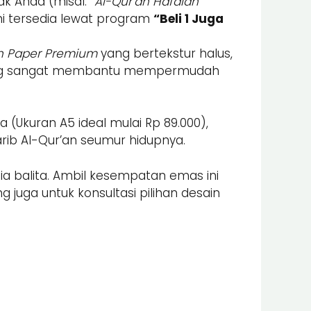
k Anda (misal:
“Al-Qur’an Hafalan
ini tersedia lewat program
“Beli 1 Juga
n Paper Premium
yang bertekstur halus,
 yang sangat membantu mempermudah
(Ukuran A5 ideal mulai Rp 89.000),
ib Al-Qur’an seumur hidupnya.
a balita. Ambil kesempatan emas ini
 juga untuk konsultasi pilihan desain