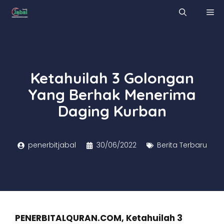
Skip
M
to
content
Ketahuilah 3 Golongan
Yang Berhak Menerima
Daging Kurban
penerbitjabal
30/06/2022
Berita Terbaru
PENERBITALQURAN.COM, Ketahuilah 3