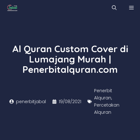
Skip
M
to
content
Al Quran Custom Cover di
Lumajang Murah |
Penerbitalquran.com
Penerbit
Alquran
,
penerbitjabal
19/08/2021
Percetakan
Alquran