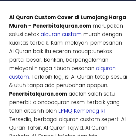
Al Quran Custom Cover di Lumajang Harga
Murah –
Penerbitalquran.com
merupakan
solusi cetak
alquran custom
murah dengan
kualitas terbaik. Kami melayani pemesanan
Al Quran baik itu eceran mauaptunekas
partai besar. Bahkan, berpengalaman
melayani hingga ribuan pesanan
alquran
custom
. Terlebih lagi, isi Al Quran tetap sesuai
& utuh tanpa ada perubahan apapun.
Penerbitalquran.com
adalah salah satu
penerbit alondooquran resmi terbaik yang
telah ditashih oleh
LPMQ Kemenag RI
.
Tersedia, berbagai alquran custom seperti Al
Quran Tafsir, Al Quran Tajwid, Al Quran