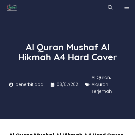
Skip
M
to
content
Al Quran Mushaf Al
Hikmah A4 Hard Cover
Al Quran
,
penerbitjabal
08/07/2021
Alquran
Terjemah