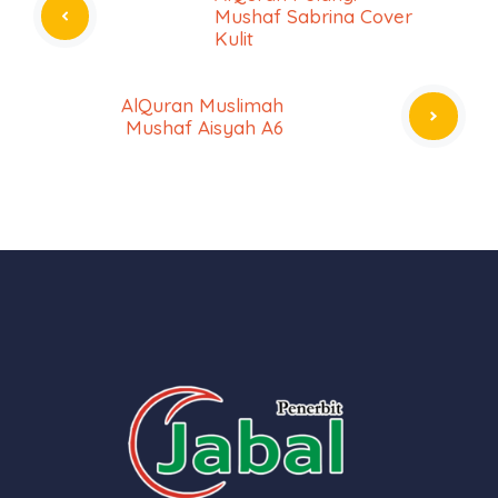
Mushaf Sabrina Cover
Kulit
AlQuran Muslimah
Mushaf Aisyah A6