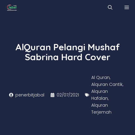
Skip
M
to
content
AlQuran Pelangi Mushaf
Sabrina Hard Cover
Al Quran
,
Alquran Cantik
,
Alquran
penerbitjabal
02/07/2021
Hafalan
,
Alquran
Terjemah