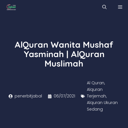
Skip
M
to
content
AlQuran Wanita Mushaf
Yasminah | AlQuran
Muslimah
Al Quran
,
Alquran
penerbitjabal
06/07/2021
Terjemah
,
Alquran Ukuran
Sedang