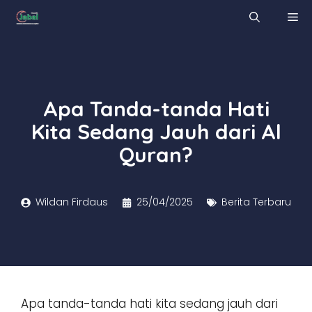
Skip
M
to
content
Apa Tanda-tanda Hati
Kita Sedang Jauh dari Al
Quran?
Wildan Firdaus
25/04/2025
Berita Terbaru
Apa tanda-tanda hati kita sedang jauh dari