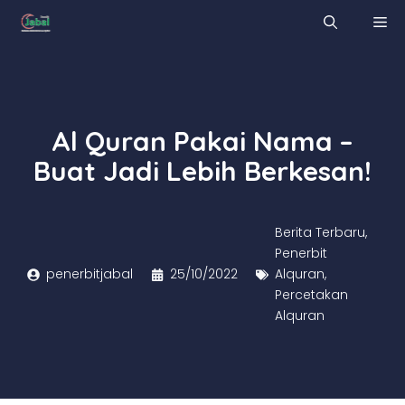
Skip
M
to
content
Al Quran Pakai Nama –
Buat Jadi Lebih Berkesan!
Berita Terbaru
,
Penerbit
penerbitjabal
25/10/2022
Alquran
,
Percetakan
Alquran