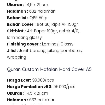
Ukuran :
14,5 x 21 cm
Halaman :
632 halaman
Bahan isi :
QPP 50gr
Bahan cover :
Bot 30, lapis AP 150gr
Skitblat :
Art Paper 190gr, cetak 4/0,
laminating glossy
Finishing cover :
Laminasi Glossy
Jilid :
Jahit benang, pilung pembatas,
wrapping
Quran Custom Hafalan Hard Cover A5
Harga Ecer:
99.000/pcs
Harga Pembelian >50:
95.000/pcs
Ukuran :
14,5 x 21 cm
Halaman :
632 halaman