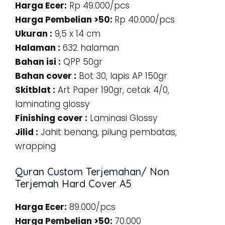
Harga Ecer:
Rp 49.000/pcs
Harga Pembelian >50:
Rp 40.000/pcs
Ukuran :
9,5 x 14 cm
Halaman :
632 halaman
Bahan isi :
QPP 50gr
Bahan cover :
Bot 30, lapis AP 150gr
Skitblat :
Art Paper 190gr, cetak 4/0,
laminating glossy
Finishing cover :
Laminasi Glossy
Jilid :
Jahit benang, pilung pembatas,
wrapping
Quran Custom Terjemahan/ Non
Terjemah Hard Cover A5
Harga Ecer:
89.000/pcs
Harga Pembelian >50:
70.000