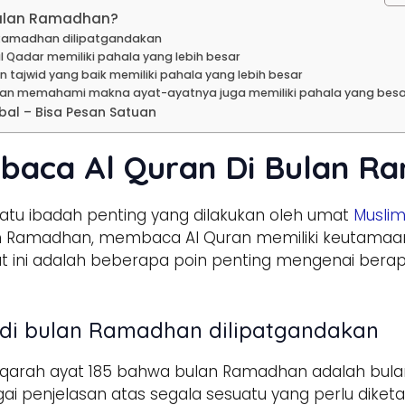
Bulan Ramadhan?
 Ramadhan dilipatgandakan
l Qadar memiliki pahala yang lebih besar
 tajwid yang baik memiliki pahala yang lebih besar
dan memahami makna ayat-ayatnya juga memiliki pahala yang besa
bal – Bisa Pesan Satuan
baca Al Quran Di Bulan R
tu ibadah penting yang dilakukan oleh umat
Musli
an Ramadhan, membaca Al Quran memiliki keutamaan
ikut ini adalah beberapa poin penting mengenai ber
 di bulan Ramadhan dilipatgandakan
aqarah ayat 185 bahwa bulan Ramadhan adalah bulan
i penjelasan atas segala sesuatu yang perlu diketa