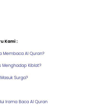
u Kami :
sa Membaca Al Quran?
 Menghadap Kiblat?
a Masuk Surga?
ui Irama Baca Al Quran