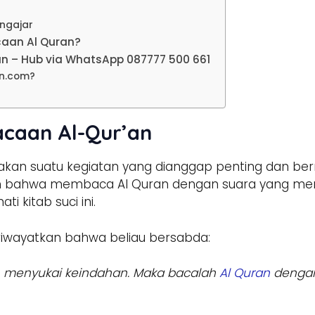
ngajar
aan Al Quran?
an – Hub via WhatsApp 087777 500 661
an.com?
caan Al-Qur’an
kan suatu kegiatan yang dianggap penting dan b
an bahwa membaca Al Quran dengan suara yang mer
 kitab suci ini.
wayatkan bahwa beliau bersabda:
n menyukai keindahan. Maka bacalah
Al Quran
dengan