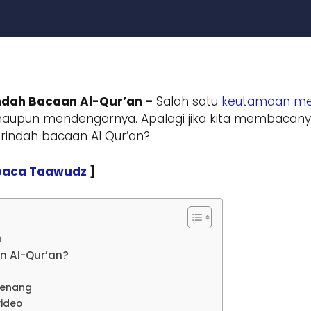
ndah Bacaan Al-Qur’an –
Salah satu
keutamaan me
upun mendengarnya. Apalagi jika kita membacan
indah bacaan Al Qur’an?
baca Taawudz
]
n
 Al-Qur’an?
tenang
video