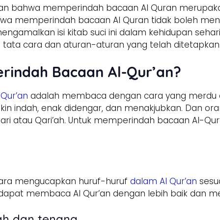
ulkan bahwa memperindah bacaan Al Quran merupaka
bahwa memperindah bacaan Al Quran tidak boleh m
ngamalkan isi kitab suci ini dalam kehidupan sehari
 tata cara dan aturan-aturan yang telah ditetapkan 
rindah Bacaan Al-Qur’an?
 Qur’an
adalah membaca dengan cara yang merdu d
n indah, enak didengar, dan menakjubkan. Dan or
ri atau Qari’ah. Untuk memperindah bacaan Al-Qur
 cara mengucapkan huruf-huruf
dalam Al Qur’an
sesua
dapat membaca Al Qur’an dengan lebih baik dan 
ah dan tenang