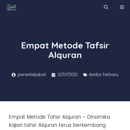
Skip
M
to
content
Empat Metode Tafsir
Alquran
penerbitjabal
12/07/2021
Berita Terbaru
Empat Metode Tafsir Alquran – Dinamika
kajian tafsir Alquran terus berkembang