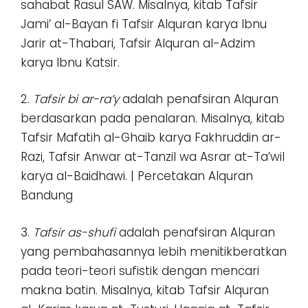
sahabat Rasul SAW. Misalnya, kitab Tafsir
Jami’ al-Bayan fi Tafsir Alquran karya Ibnu
Jarir at-Thabari, Tafsir Alquran al-Adzim
karya Ibnu Katsir.
2.
Tafsir bi ar-ra’y
adalah penafsiran Alquran
berdasarkan pada penalaran. Misalnya, kitab
Tafsir Mafatih al-Ghaib karya Fakhruddin ar-
Razi, Tafsir Anwar at-Tanzil wa Asrar at-Ta’wil
karya al-Baidhawi. | Percetakan Alquran
Bandung
3.
Tafsir as-shufi
adalah penafsiran Alquran
yang pembahasannya lebih menitikberatkan
pada teori-teori sufistik dengan mencari
makna batin. Misalnya, kitab Tafsir Alquran