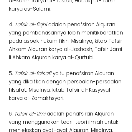
al-Karim karya at-Tusturi, Haqaiq at-Tafsir
karya as-Salami.
4.
Tafsir al-fiqhi
adalah penafsiran Alquran
yang pembahasannya lebih menitikberatkan
pada aspek hukum fikih. Misalnya, kitab Tafsir
Ahkam Alquran karya al-Jashash, Tafsir Jami
li Ahkam Alquran karya al-Qurtubi.
5.
Tafsir al-falsafi
yaitu penafsiran Alquran
yang dikaitkan dengan persoalan-persoalan
filsafat. Misalnya, kitab Tafsir al-Kasysyaf
karya al-Zamakhsyari.
6.
Tafsir al-‘ilmi
adalah penafsiran Alquran
yang menggunakan teori-teori ilmiah untuk
menjelaskan ayat-ayat Alquran. Misalnya,