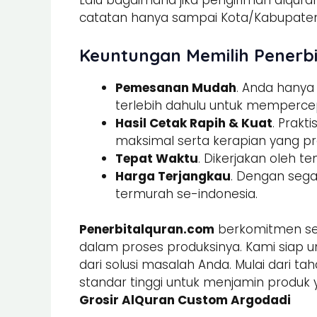
Lalu bagaimana jika pengiriman alquran
catatan hanya sampai Kota/Kabupaten.
Keuntungan Memilih Penerbi
Pemesanan Mudah
. Anda hany
terlebih dahulu untuk memperce
Hasil Cetak Rapih & Kuat
. Prak
maksimal serta kerapian yang pre
Tepat Waktu
. Dikerjakan oleh t
Harga Terjangkau
. Dengan sega
termurah se-indonesia.
Penerbitalquran.com
berkomitmen sel
dalam proses produksinya. Kami siap u
dari solusi masalah Anda. Mulai dari ta
standar tinggi untuk menjamin produk 
Grosir AlQuran Custom Argodadi