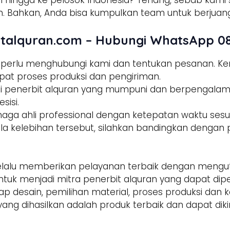
 hingga ke pelosok Indonesia? Tenang, sebab kami s
 Bahkan, Anda bisa kumpulkan team untuk berjuang
talquran.com – Hubungi WhatsApp 08
a perlu menghubungi kami dan tentukan pesanan. 
pat proses produksi dan pengiriman.
tisi penerbit alquran yang mumpuni dan berpengala
sisi.
enaga ahli professional dengan ketepatan waktu sesua
la kelebihan tersebut, silahkan bandingkan dengan p
alu memberikan pelayanan terbaik dengan mengut
ntuk menjadi mitra penerbit alquran yang dapat di
hap desain, pemilihan material, proses produksi dan 
yang dihasilkan adalah produk terbaik dan dapat dik