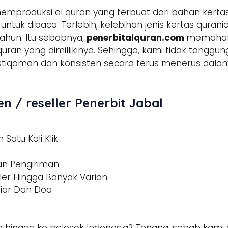
mproduksi al quran yang terbuat dari bahan kerta
tuk dibaca. Terlebih, kelebihan jenis kertas qura
ahun. Itu sebabnya,
penerbitalquran.com
memahami
 quran yang dimillikinya. Sehingga, kami tidak tangg
h istiqomah dan konsisten secara terus menerus d
n / reseller Penerbit Jabal
Satu Kali Klik
dan Pengiriman
ler Hingga Banyak Varian
tiar Dan Doa