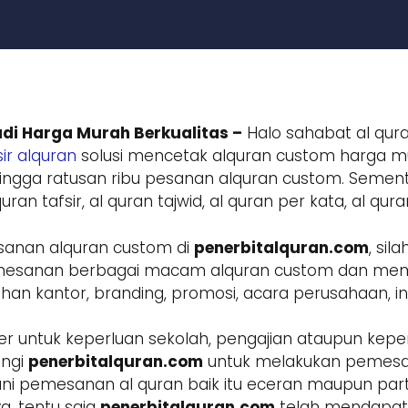
di Harga Murah Berkualitas –
Halo sahabat al qura
ir alquran
solusi mencetak alquran custom harga mur
ngga ratusan ribu pesanan alquran custom. Sement
ran tafsir, al quran tajwid, al quran per kata, al qur
sanan alquran custom di
penerbitalquran.com
, si
 pemesanan berbagai macam alquran custom dan m
 kantor, branding, promosi, acara perusahaan, inst
r untuk keperluan sekolah, pengajian ataupun keper
ungi
penerbitalquran.com
untuk melakukan pemesa
ani pemesanan al quran baik itu eceran maupun parta
a, tentu saja
penerbitalquran.com
telah mendapatk