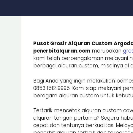
Pusat Grosir AlQuran Custom Argoda
penerbitalquran.com
merupakan
gros
kami telah berpengalaman melayani hi
berbagai alquran custom, misalnya al qu
Bagi Anda yang ingin melakukan peme
0853 1512 9995. Kami siap melayani
beragam alquran custom untuk kebutuhan
Tertarik mencetak alquran custom cove
alquran tangan pertama? Segera hub
cepat dan tentunya berkualitas. Melay
penerbit alquran terbaik dan terpercay