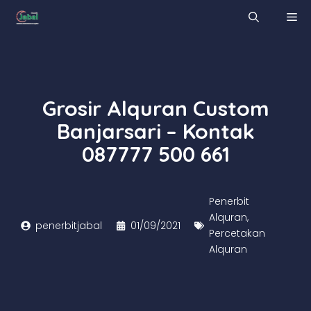
Skip
M
to
content
Grosir Alquran Custom
Banjarsari – Kontak
087777 500 661
Penerbit
Alquran
,
penerbitjabal
01/09/2021
Percetakan
Alquran