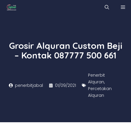
Skip
M
to
content
Grosir Alquran Custom Beji
– Kontak 087777 500 661
Penerbit
Alquran
,
penerbitjabal
01/09/2021
Percetakan
Alquran