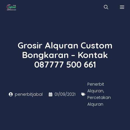
Skip
M
to
content
Grosir Alquran Custom
Bongkaran – Kontak
087777 500 661
Penerbit
Alquran
,
penerbitjabal
01/09/2021
Percetakan
Alquran