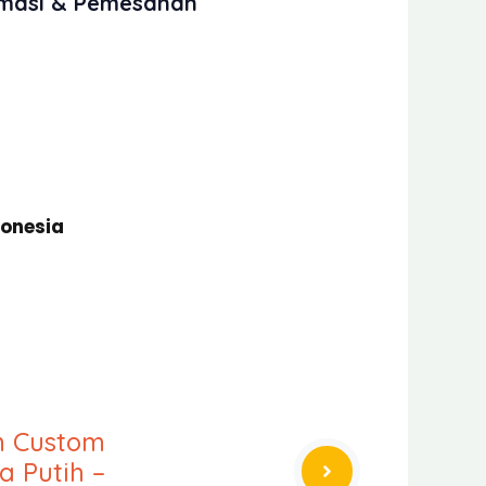
rmasi & Pemesanan
donesia
an Custom
 Putih –