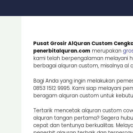
Pusat Grosir AlQuran Custom Cengka
penerbitalquran.com
merupakan
gros
kami telah berpengalaman melayani hi
berbagai alquran custom, misalnya al qu
Bagi Anda yang ingin melakukan peme
0853 1512 9995. Kami siap melayani
beragam alquran custom untuk kebutuhan
Tertarik mencetak alquran custom cove
alquran tangan pertama? Segera hub
cepat dan tentunya berkualitas. Melay
penerbit alquran terbaik dan terpercay