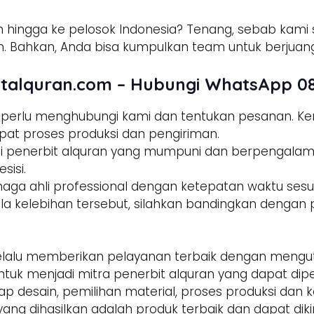
 hingga ke pelosok Indonesia? Tenang, sebab kami s
 Bahkan, Anda bisa kumpulkan team untuk berjuang
talquran.com – Hubungi WhatsApp 08
a perlu menghubungi kami dan tentukan pesanan. 
pat proses produksi dan pengiriman.
tisi penerbit alquran yang mumpuni dan berpengala
sisi.
enaga ahli professional dengan ketepatan waktu sesua
la kelebihan tersebut, silahkan bandingkan dengan p
alu memberikan pelayanan terbaik dengan mengut
ntuk menjadi mitra penerbit alquran yang dapat di
hap desain, pemilihan material, proses produksi dan 
yang dihasilkan adalah produk terbaik dan dapat dik