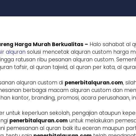
reng Harga Murah Berkualitas –
Halo sahabat al q
ir alquran
solusi mencetak alquran custom harga mur
ngga ratusan ribu pesanan alquran custom. Sement
ran tafsir, al quran tajwid, al quran per kata, al qur
sanan alquran custom di
penerbitalquran.com
, si
 pemesanan berbagai macam alquran custom dan m
 kantor, branding, promosi, acara perusahaan, inst
r untuk keperluan sekolah, pengajian ataupun keper
ungi
penerbitalquran.com
untuk melakukan pemesa
ani pemesanan al quran baik itu eceran maupun parta
a, tentu saja
penerbitalquran.com
telah mendapatk