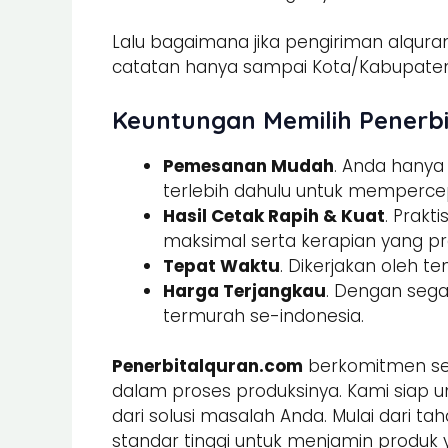
Lalu bagaimana jika pengiriman alquran
catatan hanya sampai Kota/Kabupaten.
Keuntungan Memilih Penerbi
Pemesanan Mudah
. Anda hany
terlebih dahulu untuk memperce
Hasil Cetak Rapih & Kuat
. Prak
maksimal serta kerapian yang pre
Tepat Waktu
. Dikerjakan oleh t
Harga Terjangkau
. Dengan sega
termurah se-indonesia.
Penerbitalquran.com
berkomitmen sel
dalam proses produksinya. Kami siap u
dari solusi masalah Anda. Mulai dari ta
standar tinggi untuk menjamin produk 