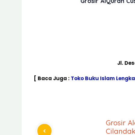
Grosir AlQuran C
Jl. De
[ Baca Juga :
Toko Buku Islam Lengk
Grosir A
Cilandak