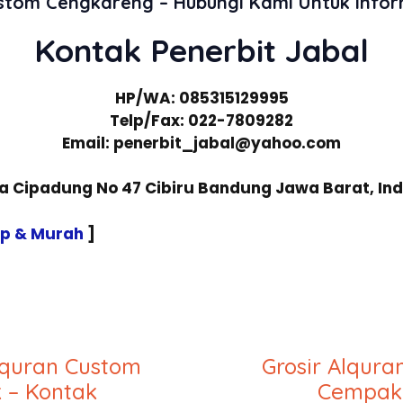
ustom Cengkareng – Hubungi Kami Untuk Info
Kontak Penerbit Jabal
HP/WA: 085315129995
Telp/Fax: 022-7809282
Email: penerbit_jabal@yahoo.com
sa Cipadung No 47 Cibiru Bandung Jawa Barat, In
ap & Murah
]
lquran Custom
Grosir Alqur
 – Kontak
Cempaka