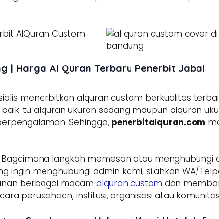
 | Harga Al Quran Terbaru Penerbit Jabal
lis menerbitkan alquran custom berkualitas terbai
aik itu alquran ukuran sedang maupun alquran ukura
 berpengalaman. Sehingga,
penerbitalquran.com
ma
 Bagaimana langkah memesan atau menghubungi
g ingin menghubungi admin kami, silahkan WA/Telpo
sanan berbagai macam
alquran custom
dan membant
ara perusahaan, institusi, organisasi atau komunitas