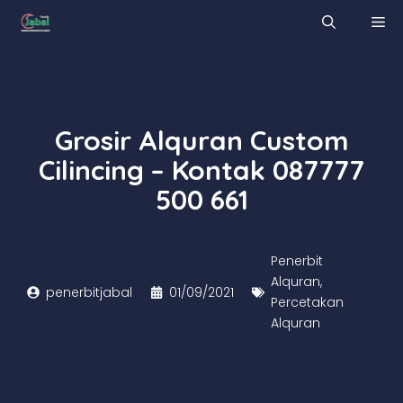
Skip
M
to
content
Grosir Alquran Custom
Cilincing – Kontak 087777
500 661
Penerbit
Alquran
,
penerbitjabal
01/09/2021
Percetakan
Alquran