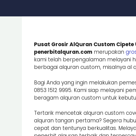
Pusat Grosir AlQuran Custom Cipete 
penerbitalquran.com
merupakan
gros
kami telah berpengalaman melayani hi
berbagai alquran custom, misalnya al qu
Bagi Anda yang ingin melakukan peme
0853 1512 9995. Kami siap melayani
beragam alquran custom untuk kebutuhan
Tertarik mencetak alquran custom cove
alquran tangan pertama? Segera hub
cepat dan tentunya berkualitas. Melay
penerbit alquran terbaik dan terpercay