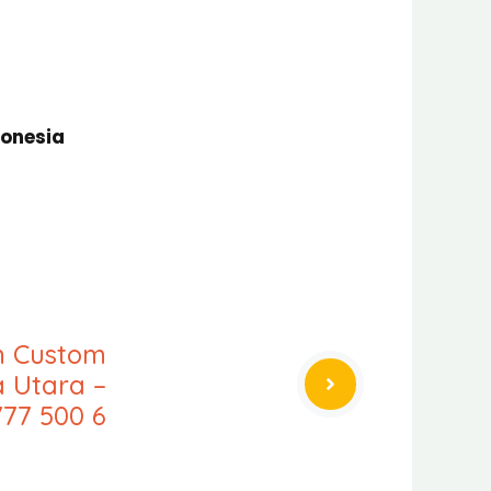
donesia
an Custom
 Utara –
77 500 6