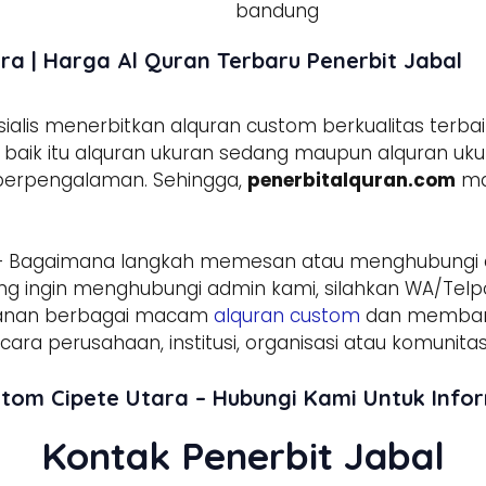
ra | Harga Al Quran Terbaru Penerbit Jabal
lis menerbitkan alquran custom berkualitas terbai
aik itu alquran ukuran sedang maupun alquran ukura
 berpengalaman. Sehingga,
penerbitalquran.com
ma
– Bagaimana langkah memesan atau menghubungi
g ingin menghubungi admin kami, silahkan WA/Telpo
sanan berbagai macam
alquran custom
dan membant
ara perusahaan, institusi, organisasi atau komunitas
stom Cipete Utara – Hubungi Kami Untuk Inf
Kontak Penerbit Jabal