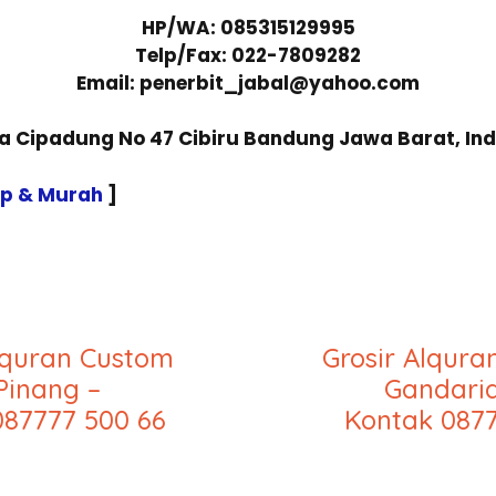
HP/WA: 085315129995
Telp/Fax: 022-7809282
Email: penerbit_jabal@yahoo.com
sa Cipadung No 47 Cibiru Bandung Jawa Barat, In
ap & Murah
]
lquran Custom
Grosir Alqur
Pinang –
Gandaria
087777 500 66
Kontak 0877