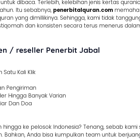
tuk dibaca. Terlebih, kelebihan jenis kertas qura
ahun. Itu sebabnya,
penerbitalquran.com
memahami
 quran yang dimillikinya. Sehingga, kami tidak tangg
h istiqomah dan konsisten secara terus menerus d
n / reseller Penerbit Jabal
Satu Kali Klik
dan Pengiriman
ler Hingga Banyak Varian
tiar Dan Doa
 hingga ke pelosok Indonesia? Tenang, sebab kami s
 Bahkan, Anda bisa kumpulkan team untuk berjuang