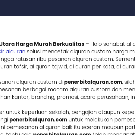
Utara Harga Murah Berkualitas –
Halo sahabat al q
ir alquran
solusi mencetak alquran custom harga mur
ngga ratusan ribu pesanan alquran custom. Sement
ran tafsir, al quran tajwid, al quran per kata, al qur
sanan alquran custom di
penerbitalquran.com
, si
 pemesanan berbagai macam alquran custom dan m
 kantor, branding, promosi, acara perusahaan, inst
r untuk keperluan sekolah, pengajian ataupun keper
ungi
penerbitalquran.com
untuk melakukan pemesa
ani pemesanan al quran baik itu eceran maupun parta
a, tentu saja
penerbitalquran.com
telah mendapatk