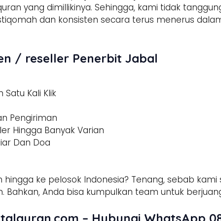
 quran yang dimillikinya. Sehingga, kami tidak tangg
h istiqomah dan konsisten secara terus menerus d
n / reseller Penerbit Jabal
Satu Kali Klik
dan Pengiriman
ler Hingga Banyak Varian
tiar Dan Doa
 hingga ke pelosok Indonesia? Tenang, sebab kami s
 Bahkan, Anda bisa kumpulkan team untuk berjuang
talquran.com – Hubungi WhatsApp 08