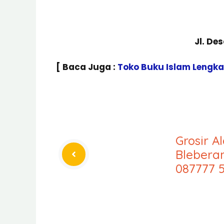
Jl. De
[ Baca Juga :
Toko Buku Islam Lengk
Grosir A
Blebera
087777 5