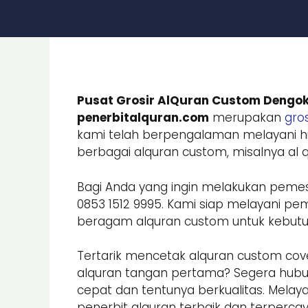
Pusat Grosir AlQuran Custom Dengok
penerbitalquran.com
merupakan
gros
kami telah berpengalaman melayani hi
berbagai alquran custom, misalnya al qu
Bagi Anda yang ingin melakukan peme
0853 1512 9995. Kami siap melayani
beragam alquran custom untuk kebutuhan
Tertarik mencetak alquran custom cove
alquran tangan pertama? Segera hub
cepat dan tentunya berkualitas. Melay
penerbit alquran terbaik dan terpercay