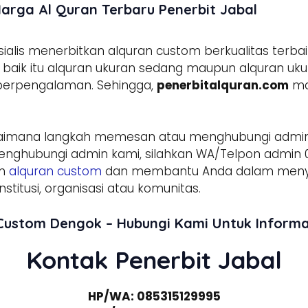
arga Al Quran Terbaru Penerbit Jabal
lis menerbitkan alquran custom berkualitas terbai
aik itu alquran ukuran sedang maupun alquran ukura
 berpengalaman. Sehingga,
penerbitalquran.com
ma
aimana langkah memesan atau menghubungi admi
enghubungi admin kami, silahkan WA/Telpon admin 0
am
alquran custom
dan membantu Anda dalam menyed
stitusi, organisasi atau komunitas.
 Custom Dengok – Hubungi Kami Untuk Inform
Kontak Penerbit Jabal
HP/WA: 085315129995