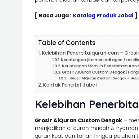
[ Baca Juga :
Katalog Produk Jabal
]
Table of Contents
Kelebihan Penerbitalquran.com – Gros
Keuntungan jika menjadi agen / reselle
Keuntungan Memilih Penerbitalquran.
Grosir AlQuran Custom Dengok | Harga
Grosir AlQuran Custom Dengok – Hub
Kontak Penerbit Jabal
Kelebihan Penerbit
Grosir AlQuran Custom Dengok
– mem
menjadikan al quran mudah & nyaman un
quran kuat dan tahan hingga puluhan t