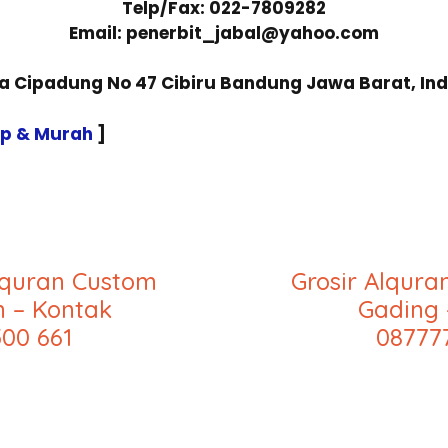
Telp/Fax: 022-7809282
Email: penerbit_jabal@yahoo.com
sa Cipadung No 47 Cibiru Bandung Jawa Barat, In
ap & Murah
]
lquran Custom
Grosir Alqur
n – Kontak
Gading 
00 661
08777