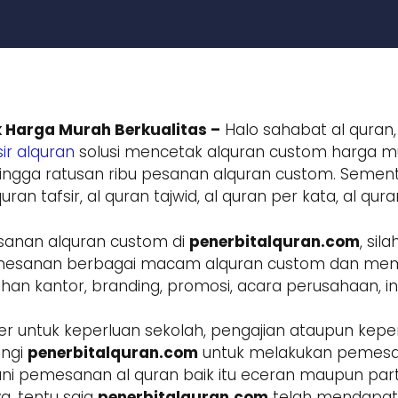
 Harga Murah Berkualitas –
Halo sahabat al quran,
ir alquran
solusi mencetak alquran custom harga mur
ngga ratusan ribu pesanan alquran custom. Sement
ran tafsir, al quran tajwid, al quran per kata, al qur
sanan alquran custom di
penerbitalquran.com
, si
 pemesanan berbagai macam alquran custom dan m
 kantor, branding, promosi, acara perusahaan, inst
r untuk keperluan sekolah, pengajian ataupun keper
ungi
penerbitalquran.com
untuk melakukan pemesa
ani pemesanan al quran baik itu eceran maupun parta
a, tentu saja
penerbitalquran.com
telah mendapatk