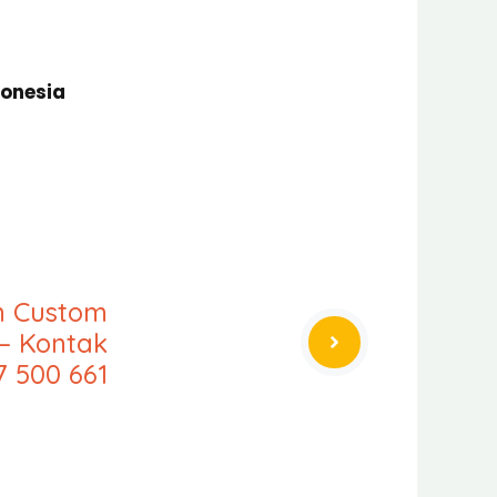
donesia
an Custom
– Kontak
7 500 661