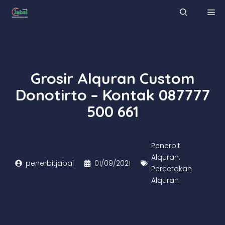
Skip
M
to
content
Grosir Alquran Custom
Donotirto – Kontak 087777
500 661
Penerbit
Alquran
,
penerbitjabal
01/09/2021
Percetakan
Alquran