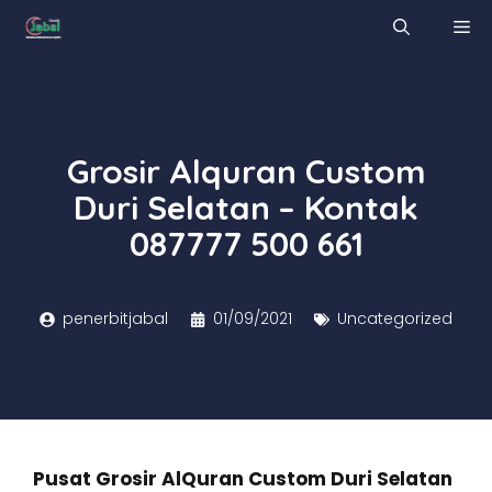
Skip
M
to
content
Grosir Alquran Custom
Duri Selatan – Kontak
087777 500 661
penerbitjabal
01/09/2021
Uncategorized
Pusat Grosir AlQuran Custom Duri Selatan