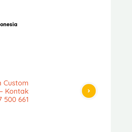
donesia
an Custom
– Kontak
7 500 661