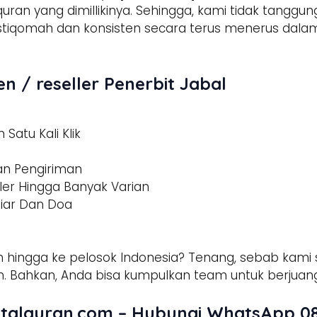
 quran yang dimillikinya. Sehingga, kami tidak tangg
h istiqomah dan konsisten secara terus menerus d
n / reseller Penerbit Jabal
Satu Kali Klik
dan Pengiriman
ler Hingga Banyak Varian
tiar Dan Doa
 hingga ke pelosok Indonesia? Tenang, sebab kami s
 Bahkan, Anda bisa kumpulkan team untuk berjuang
talquran.com – Hubungi WhatsApp 08