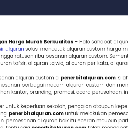
an Harga Murah Berkualitas –
Halo sahabat al qur
ir alquran
solusi mencetak alquran custom harga mur
ngga ratusan ribu pesanan alquran custom. Sement
ran tafsir, al quran tajwid, al quran per kata, al qur
sanan alquran custom di
penerbitalquran.com
, si
 pemesanan berbagai macam alquran custom dan m
 kantor, branding, promosi, acara perusahaan, inst
r untuk keperluan sekolah, pengajian ataupun keper
ungi
penerbitalquran.com
untuk melakukan pemesa
ani pemesanan al quran baik itu eceran maupun parta
a, tentu saja
penerbitalquran.com
telah mendapatk