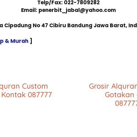
Telp/Fax: 022-7809282
Email: penerbit_jabal@yahoo.com
sa Cipadung No 47 Cibiru Bandung Jawa Barat, In
ap & Murah
]
lquran Custom
Grosir Alqur
 Kontak 087777
Gotakan 
08777