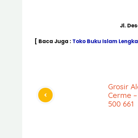
Jl. De
[ Baca Juga :
Toko Buku Islam Lengk
Grosir A
Cerme –
500 661