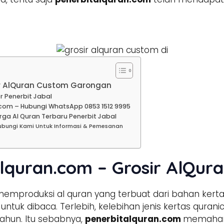
ir AlQuran Custom Garongan
r Penerbit Jabal
com – Hubungi WhatsApp 0853 1512 9995
ga Al Quran Terbaru Penerbit Jabal
ubungi Kami Untuk Informasi & Pemesanan
alquran.com – Grosir AlQu
emproduksi al quran yang terbuat dari bahan kerta
tuk dibaca. Terlebih, kelebihan jenis kertas qura
ahun. Itu sebabnya,
penerbitalquran.com
memahami