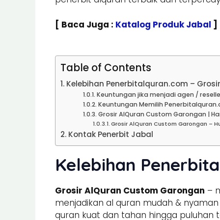
[ Baca Juga :
Katalog Produk Jabal
]
Table of Contents
Kelebihan Penerbitalquran.com – Gros
Keuntungan jika menjadi agen / reselle
Keuntungan Memilih Penerbitalquran.
Grosir AlQuran Custom Garongan | Har
Grosir AlQuran Custom Garongan – H
Kontak Penerbit Jabal
Kelebihan Penerbit
Grosir AlQuran Custom Garongan
– m
menjadikan al quran mudah & nyaman un
quran kuat dan tahan hingga puluhan t