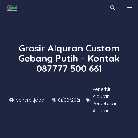
Skip
M
to
content
Grosir Alquran Custom
Gebang Putih – Kontak
087777 500 661
Penerbit
Alquran
,
penerbitjabal
01/09/2021
Percetakan
Alquran