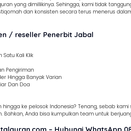
 quran yang dimillikinya. Sehingga, kami tidak tangg
h istiqomah dan konsisten secara terus menerus d
n / reseller Penerbit Jabal
Satu Kali Klik
dan Pengiriman
ler Hingga Banyak Varian
tiar Dan Doa
 hingga ke pelosok Indonesia? Tenang, sebab kami s
 Bahkan, Anda bisa kumpulkan team untuk berjuang
talquran.com – Hubungi WhatsApp 08