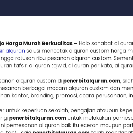
jo Harga Murah Berkualitas –
Halo sahabat al quran
ir alquran
solusi mencetak alquran custom harga mur
ngga ratusan ribu pesanan alquran custom. Sement
ran tafsir, al quran tajwid, al quran per kata, al qur
sanan alquran custom di
penerbitalquran.com
, si
 pemesanan berbagai macam alquran custom dan m
 kantor, branding, promosi, acara perusahaan, inst
r untuk keperluan sekolah, pengajian ataupun keper
ungi
penerbitalquran.com
untuk melakukan pemesa
ani pemesanan al quran baik itu eceran maupun parta
a, tentu saja
penerbitalquran.com
telah mendapatk