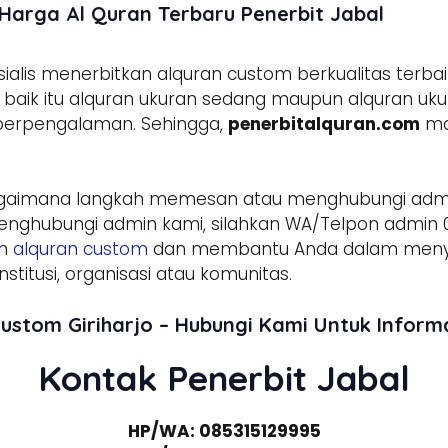
 Harga Al Quran Terbaru Penerbit Jabal
lis menerbitkan alquran custom berkualitas terbai
aik itu alquran ukuran sedang maupun alquran ukura
 berpengalaman. Sehingga,
penerbitalquran.com
ma
gaimana langkah memesan atau menghubungi ad
enghubungi admin kami, silahkan WA/Telpon admin 0
am
alquran custom
dan membantu Anda dalam menyed
stitusi, organisasi atau komunitas.
Custom Giriharjo – Hubungi Kami Untuk Infor
Kontak Penerbit Jabal
HP/WA: 085315129995