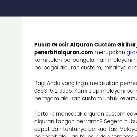
Pusat Grosir AlQuran Custom Girihar
penerbitalquran.com
merupakan
gros
kami telah berpengalaman melayani hi
berbagai alquran custom, misalnya al qu
Bagi Anda yang ingin melakukan peme
0853 1512 9995. Kami siap melayani
beragam alquran custom untuk kebutuhan
Tertarik mencetak alquran custom cove
alquran tangan pertama? Segera hub
cepat dan tentunya berkualitas. Melay
penerbit alquran terbaik dan terpercay