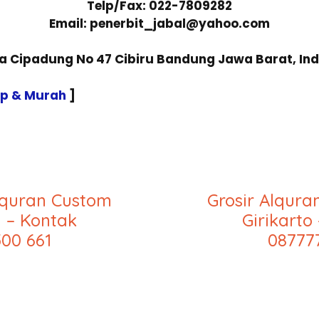
Telp/Fax: 022-7809282
Email: penerbit_jabal@yahoo.com
sa Cipadung No 47 Cibiru Bandung Jawa Barat, In
ap & Murah
]
lquran Custom
Grosir Alqur
 – Kontak
Girikarto
00 661
08777