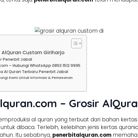
r AlQuran Custom Giriharjo
r Penerbit Jabal
com – Hubungi WhatsApp 0853 1512 9995
ga Al Quran Terbaru Penerbit Jabal
ubungi Kami Untuk Informasi & Pemesanan
lquran.com – Grosir AlQura
mproduksi al quran yang terbuat dari bahan kertas
tuk dibaca. Terlebih, kelebihan jenis kertas qura
ahun. Itu sebabnya,
penerbitalquran.com
memahami