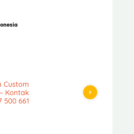
donesia
an Custom
 – Kontak
7 500 661