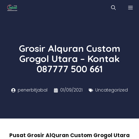
Skip
M
to
content
Grosir Alquran Custom
Grogol Utara – Kontak
087777 500 661
penerbitjabal
01/09/2021
Uncategorized
Pusat Grosir AlQuran Custom Grogol Utara