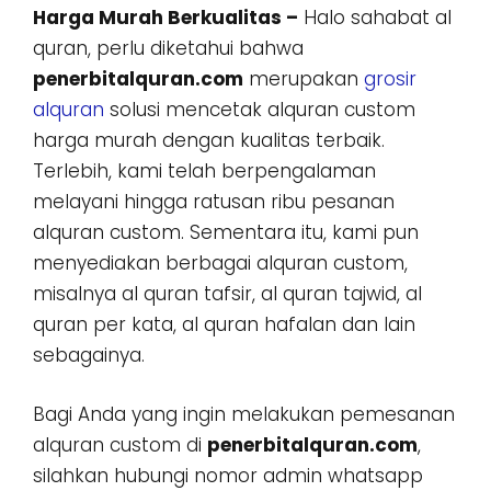
Harga Murah Berkualitas –
Halo sahabat al
quran, perlu diketahui bahwa
penerbitalquran.com
merupakan
grosir
alquran
solusi mencetak alquran custom
harga murah dengan kualitas terbaik.
Terlebih, kami telah berpengalaman
melayani hingga ratusan ribu pesanan
alquran custom. Sementara itu, kami pun
menyediakan berbagai alquran custom,
misalnya al quran tafsir, al quran tajwid, al
quran per kata, al quran hafalan dan lain
sebagainya.
Bagi Anda yang ingin melakukan pemesanan
alquran custom di
penerbitalquran.com
,
silahkan hubungi nomor admin whatsapp