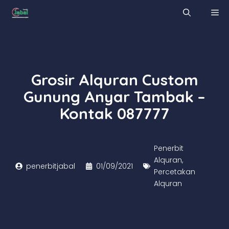
Skip
M
to
content
Grosir Alquran Custom
Gunung Anyar Tambak –
Kontak 087777
Penerbit
Alquran
,
penerbitjabal
01/09/2021
Percetakan
Alquran