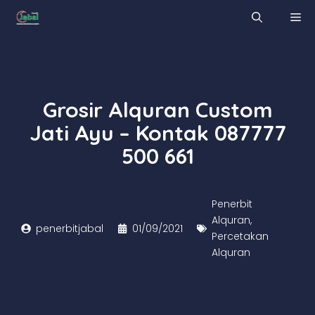
Skip
M
to
content
Grosir Alquran Custom
Jati Ayu – Kontak 087777
500 661
Penerbit
Alquran
,
penerbitjabal
01/09/2021
Percetakan
Alquran