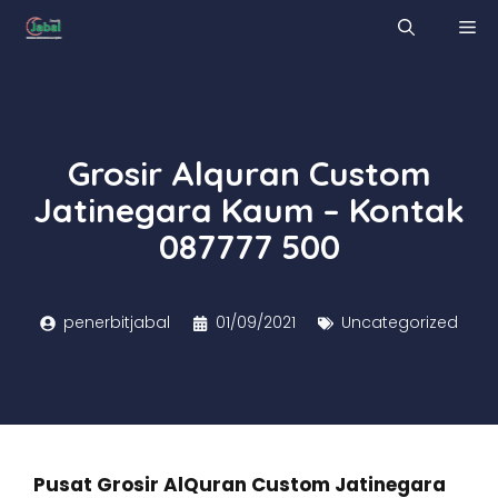
Skip
M
to
content
Grosir Alquran Custom
Jatinegara Kaum – Kontak
087777 500
penerbitjabal
01/09/2021
Uncategorized
Pusat Grosir AlQuran Custom Jatinegara