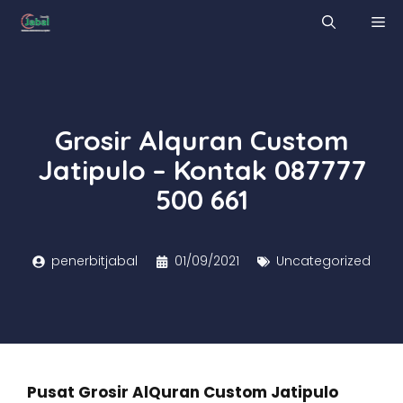
Skip
M
to
content
Grosir Alquran Custom
Jatipulo – Kontak 087777
500 661
penerbitjabal
01/09/2021
Uncategorized
Pusat Grosir AlQuran Custom Jatipulo