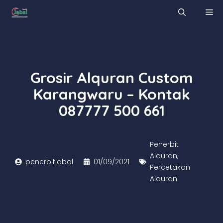
Skip
M
to
content
Grosir Alquran Custom
Karangwaru – Kontak
087777 500 661
Penerbit
Alquran
,
penerbitjabal
01/09/2021
Percetakan
Alquran