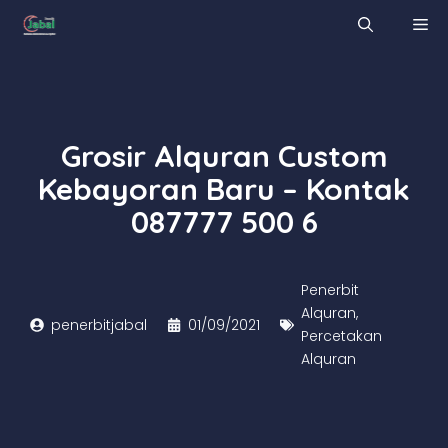
Skip
M
to
content
Grosir Alquran Custom
Kebayoran Baru – Kontak
087777 500 6
Penerbit
Alquran
,
penerbitjabal
01/09/2021
Percetakan
Alquran