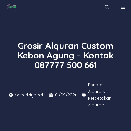
Skip
M
to
content
Grosir Alquran Custom
Kebon Agung – Kontak
087777 500 661
Penerbit
Alquran
,
penerbitjabal
01/09/2021
Percetakan
Alquran